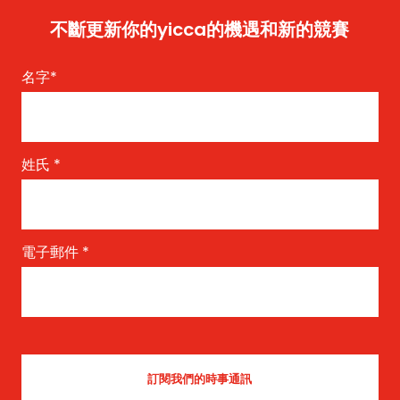
不斷更新你的yicca的機遇和新的競賽
名字
*
姓氏
*
電子郵件
*