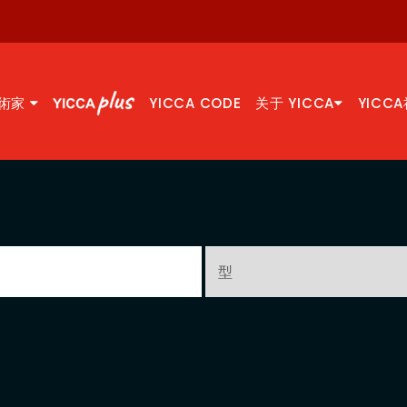
術家
YICCA CODE
关于 YICCA
YICC