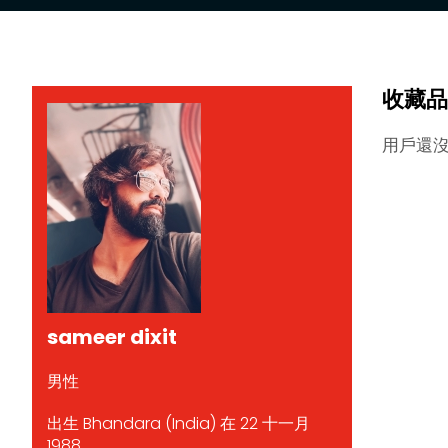
收藏品
用戶還
sameer dixit
男性
出生 Bhandara (India) 在 22 十一月
1988.