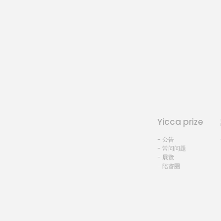
Yicca prize
- 公告
- 常问问题
- 展覽
- 陪審團