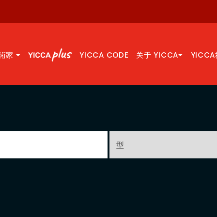
術家
YICCA CODE
关于 YICCA
YICC