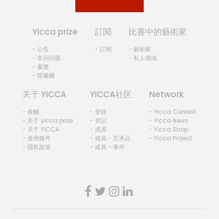
Yicca prize
訂閱
比賽中的藝術家
- 公告
- 訂閱
- 藝術家
- 常问问题
- 私人领域
- 展覽
- 陪審團
关于 YICCA
YICCA社区
Network
- 接觸
- 登錄
- Yicca Contest
- 关于 yicca prize
- 登記
- Yicca News
- 关于 YICCA
- 成員
- Yicca Shop
- 使用條件
- 成員 - 艺术品
- Yicca Project
- 隱私政策
- 成員 - 事件