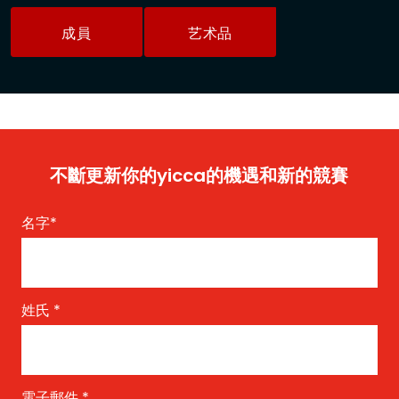
成員
艺术品
不斷更新你的yicca的機遇和新的競賽
名字
*
姓氏
*
電子郵件
*