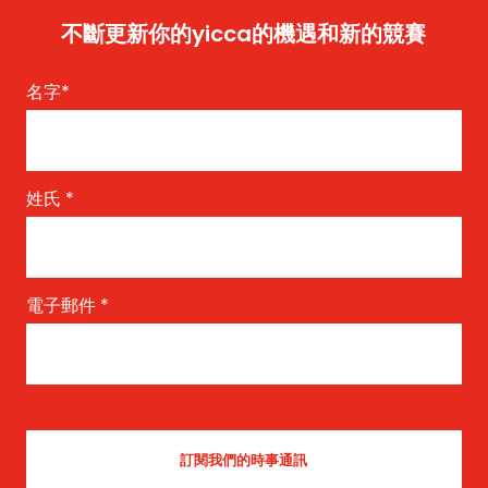
不斷更新你的yicca的機遇和新的競賽
名字
*
姓氏
*
電子郵件
*