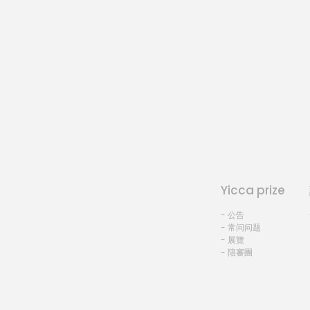
Yicca prize
- 公告
- 常问问题
- 展覽
- 陪審團