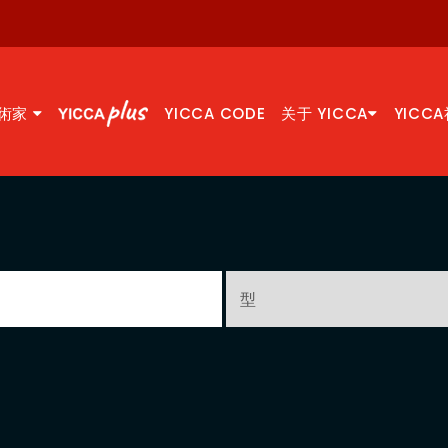
術家
YICCA CODE
关于 YICCA
YICC