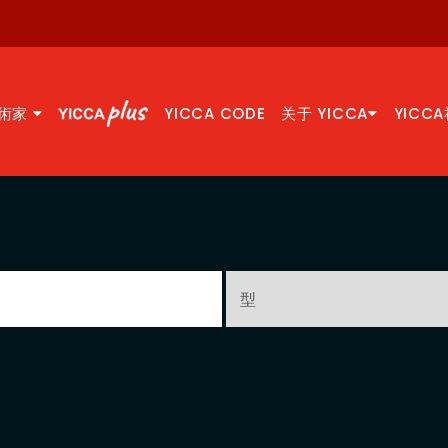
術家
YICCA CODE
关于 YICCA
YICC