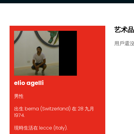
艺术品
用戶還
elio agelli
男性
出生 berna (Switzerland) 在 28 九月
1974.
現時生活在 lecce (Italy).