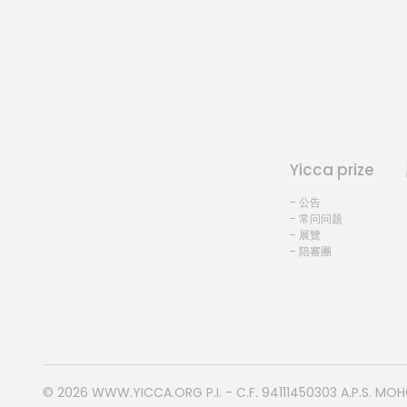
Yicca prize
- 公告
- 常问问题
- 展覽
- 陪審團
© 2026
WWW.YICCA.ORG
P.I. - C.F. 94111450303 A.P.S. MO