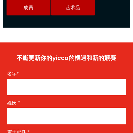
成員
艺术品
不斷更新你的yicca的機遇和新的競賽
名字
*
姓氏
*
電子郵件
*