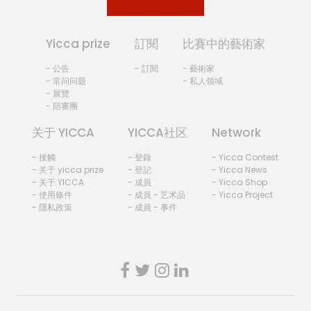
Yicca prize
訂閱
比賽中的藝術家
- 公告
- 訂閱
- 藝術家
- 常问问题
- 私人领域
- 展覽
- 陪審團
关于 YICCA
YICCA社区
Network
- 接觸
- 登錄
- Yicca Contest
- 关于 yicca prize
- 登記
- Yicca News
- 关于 YICCA
- 成員
- Yicca Shop
- 使用條件
- 成員 - 艺术品
- Yicca Project
- 隱私政策
- 成員 - 事件