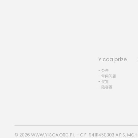
Yicca prize
- 公告
- 常问问题
- 展覽
- 陪審團
© 2026
WWW.YICCA.ORG
P.I. - C.F. 94111450303 A.P.S. MO