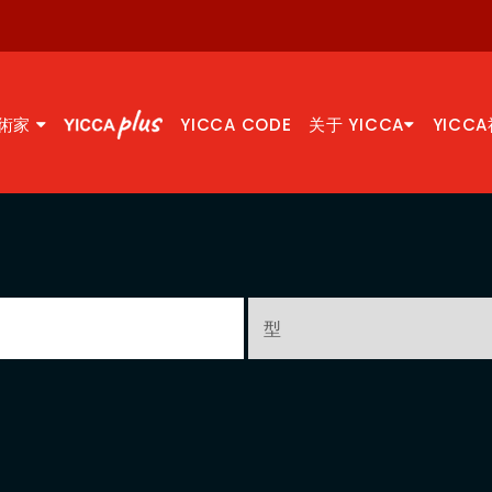
術家
YICCA CODE
关于 YICCA
YICC