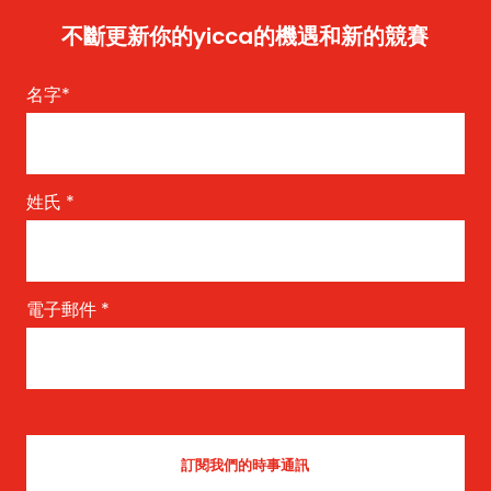
不斷更新你的yicca的機遇和新的競賽
名字
*
姓氏
*
電子郵件
*