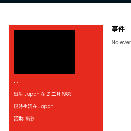
事件
No eve
. .
出生 Japan 在 21 二月 1983.
現時生活在 Japan.
活動:
攝影;