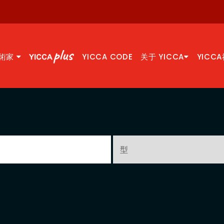
術家
YICCA CODE
关于 YICCA
YICC