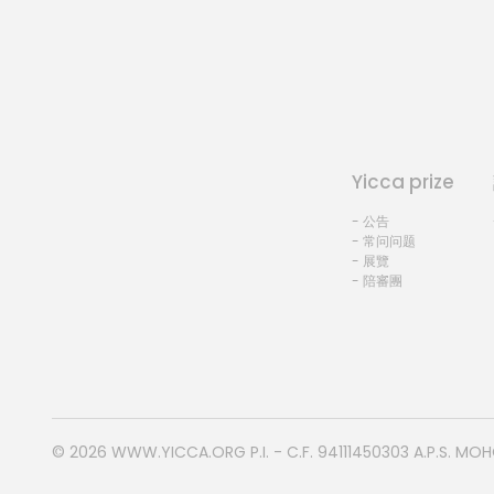
Yicca prize
- 公告
- 常问问题
- 展覽
- 陪審團
© 2026
WWW.YICCA.ORG
P.I. - C.F. 94111450303 A.P.S. MO