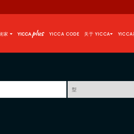
術家
YICCA CODE
关于 YICCA
YICC