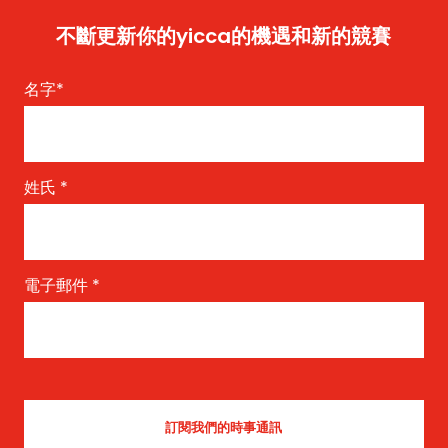
不斷更新你的yicca的機遇和新的競賽
名字
*
姓氏
*
電子郵件
*