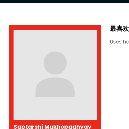
最喜欢
Uses ha
Saptarshi Mukhopadhyay