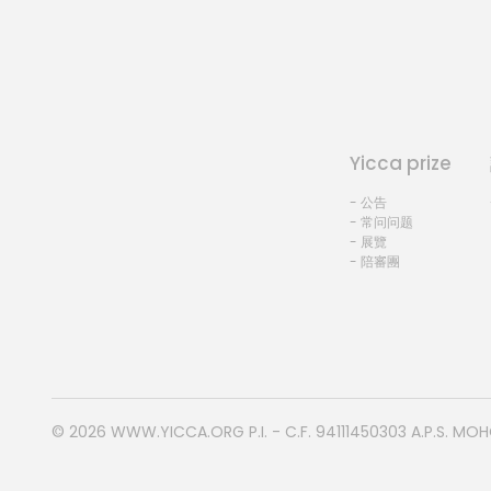
Yicca prize
- 公告
- 常问问题
- 展覽
- 陪審團
© 2026
WWW.YICCA.ORG
P.I. - C.F. 94111450303 A.P.S. MO