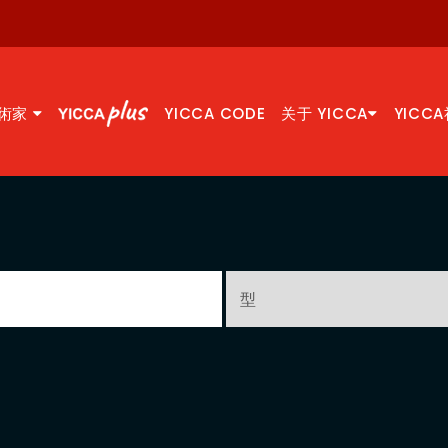
術家
YICCA CODE
关于 YICCA
YICC