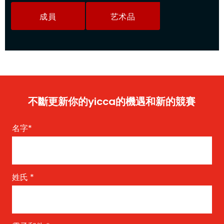
成員
艺术品
不斷更新你的yicca的機遇和新的競賽
名字
*
姓氏
*