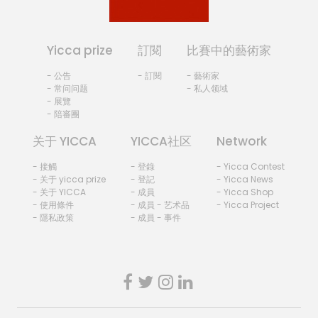
Yicca prize
訂閱
比賽中的藝術家
- 公告
- 訂閱
- 藝術家
- 常问问题
- 私人领域
- 展覽
- 陪審團
关于 YICCA
YICCA社区
Network
- 接觸
- 登錄
- Yicca Contest
- 关于 yicca prize
- 登記
- Yicca News
- 关于 YICCA
- 成員
- Yicca Shop
- 使用條件
- 成員 - 艺术品
- Yicca Project
- 隱私政策
- 成員 - 事件