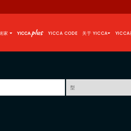
術家
YICCA CODE
关于 YICCA
YICC