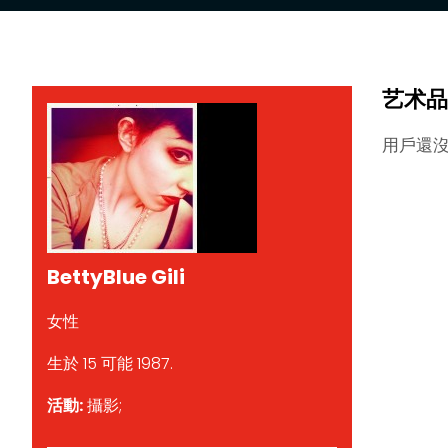
艺术品
用戶還
BettyBlue Gili
女性
生於 15 可能 1987.
活動:
攝影;