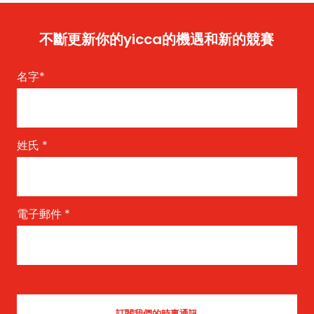
不斷更新你的yicca的機遇和新的競賽
名字
*
姓氏
*
電子郵件
*