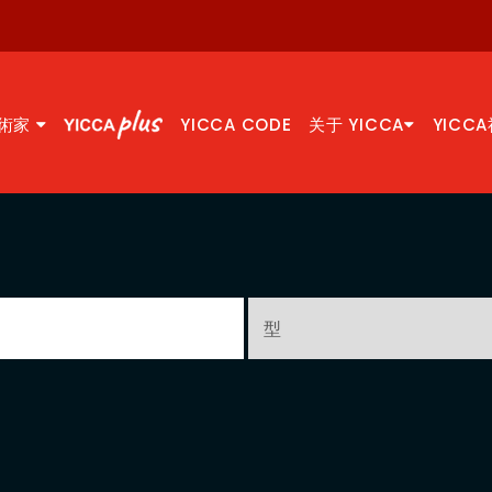
術家
YICCA CODE
关于 YICCA
YICC