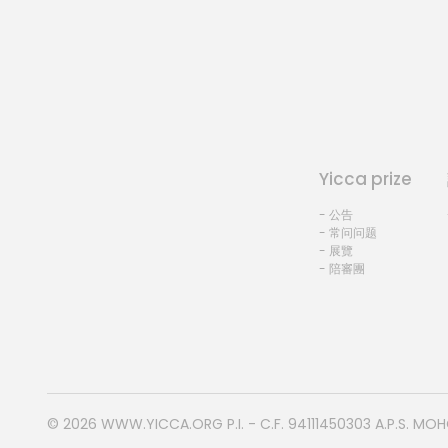
Yicca prize
- 公告
- 常问问题
- 展覽
- 陪審團
© 2026
WWW.YICCA.ORG
P.I. - C.F. 94111450303 A.P.S. MO