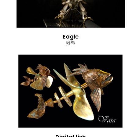
Eagle
雕塑
Digital fish