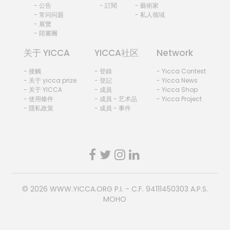
- 公告
- 訂閱
- 藝術家
- 常问问题
- 私人领域
- 展覽
- 陪審團
关于 YICCA
YICCA社区
Network
- 接觸
- 登錄
- Yicca Contest
- 关于 yicca prize
- 登記
- Yicca News
- 关于 YICCA
- 成員
- Yicca Shop
- 使用條件
- 成員 - 艺术品
- Yicca Project
- 隱私政策
- 成員 - 事件
© 2026
WWW.YICCA.ORG
P.I. - C.F. 94111450303 A.P.S.
MOHO