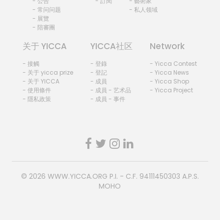
- 公告
- 訂閱
- 藝術家
- 常问问题
- 私人领域
- 展覽
- 陪審團
关于 YICCA
YICCA社区
Network
- 接觸
- 登錄
- Yicca Contest
- 关于 yicca prize
- 登記
- Yicca News
- 关于 YICCA
- 成員
- Yicca Shop
- 使用條件
- 成員 - 艺术品
- Yicca Project
- 隱私政策
- 成員 - 事件
© 2026
WWW.YICCA.ORG
P.I. - C.F. 94111450303 A.P.S.
MOHO