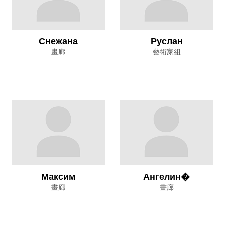
Снежана
Руслан
畫廊
藝術家組
Максим
Ангелин�
畫廊
畫廊