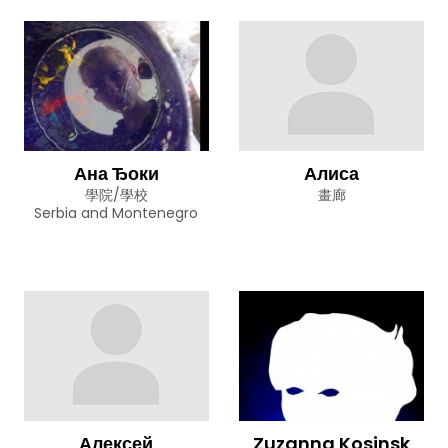
Ана Ђоки
Алиса
學院/學校
畫廊
Serbia and Montenegro
Алексей
Zuzanna Kosinsk