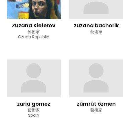
Zuzana Kieferov
zuzana bachorik
藝術家
藝術家
Czech Republic
zuria gomez
zümrüt özmen
藝術家
藝術家
Spain