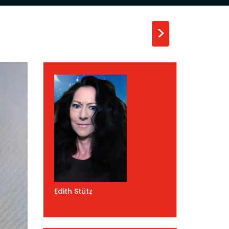
>
Edith Stütz