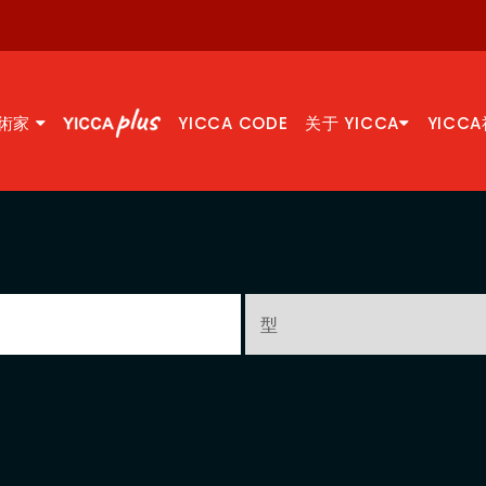
術家
YICCA CODE
关于 YICCA
YICC