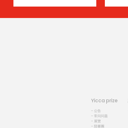
Yicca prize
- 公告
- 常问问题
- 展覽
- 陪審團