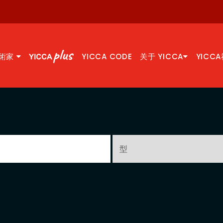
術家
YICCA CODE
关于 YICCA
YICC