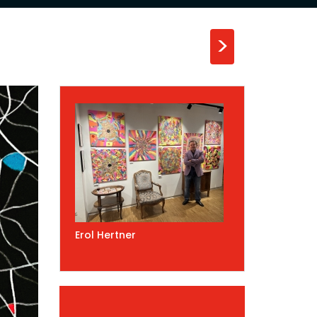
>
Erol Hertner