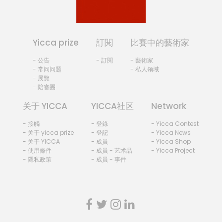
Yicca prize
訂閱
比賽中的藝術家
- 公告
- 訂閱
- 藝術家
- 常问问题
- 私人领域
- 展覽
- 陪審團
关于 YICCA
YICCA社区
Network
- 接觸
- 登錄
- Yicca Contest
- 关于 yicca prize
- 登記
- Yicca News
- 关于 YICCA
- 成員
- Yicca Shop
- 使用條件
- 成員 - 艺术品
- Yicca Project
- 隱私政策
- 成員 - 事件