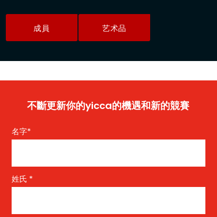
成員
艺术品
不斷更新你的yicca的機遇和新的競賽
名字
*
姓氏
*