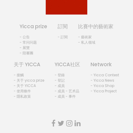
Yicca prize
訂閱
比賽中的藝術家
- 公告
- 訂閱
- 藝術家
- 常问问题
- 私人领域
- 展覽
- 陪審團
关于 YICCA
YICCA社区
Network
- 接觸
- 登錄
- Yicca Contest
- 关于 yicca prize
- 登記
- Yicca News
- 关于 YICCA
- 成員
- Yicca Shop
- 使用條件
- 成員 - 艺术品
- Yicca Project
- 隱私政策
- 成員 - 事件