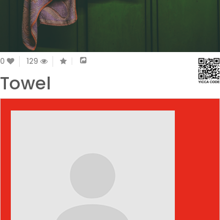
0
129
Towel