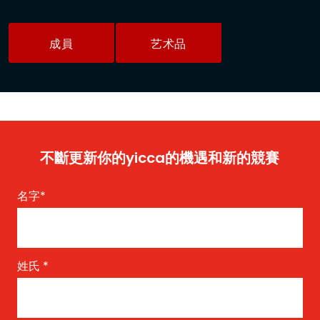
成員
艺术品
不斷更新你的yicca的機遇和新的競賽
名字
*
姓氏
*