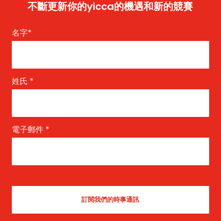
不斷更新你的yicca的機遇和新的競賽
名字
*
姓氏
*
電子郵件
*