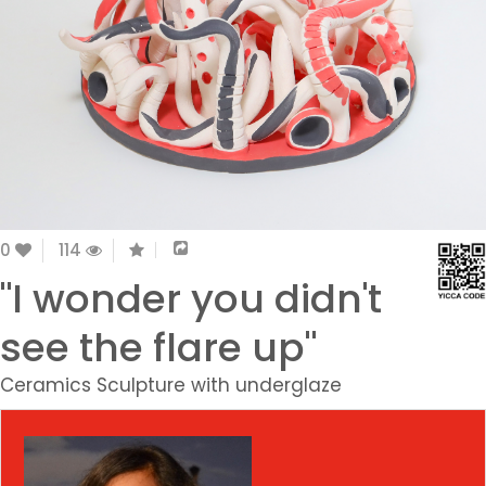
0
114
"I wonder you didn't
see the flare up"
Ceramics Sculpture with underglaze