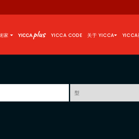
術家
YICCA CODE
关于 YICCA
YICC