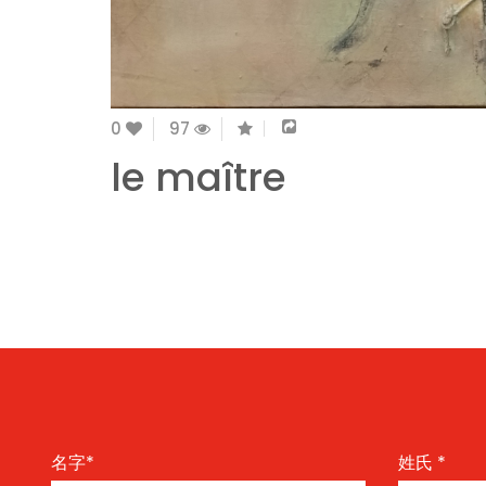
0
97
le maître
名字
*
姓氏
*