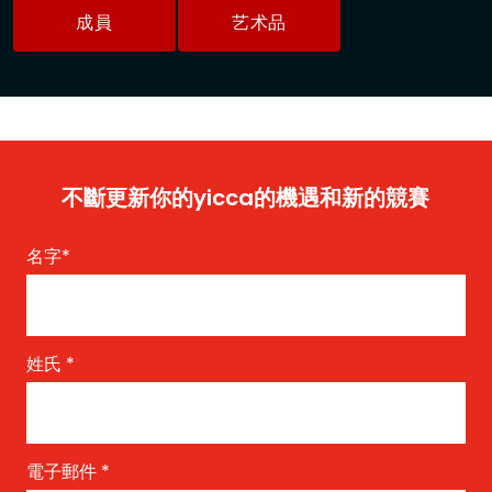
成員
艺术品
不斷更新你的yicca的機遇和新的競賽
名字
*
姓氏
*
電子郵件
*