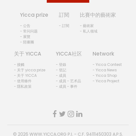
Yicca prize
訂閱
比賽中的藝術家
- 公告
- 訂閱
- 藝術家
- 常问问题
- 私人领域
- 展覽
- 陪審團
关于 YICCA
YICCA社区
Network
- 接觸
- 登錄
- Yicca Contest
- 关于 yicca prize
- 登記
- Yicca News
- 关于 YICCA
- 成員
- Yicca Shop
- 使用條件
- 成員 - 艺术品
- Yicca Project
- 隱私政策
- 成員 - 事件
© 2026
WWW.YICCA.ORG
P.I. - C.F. 94111450303 A.P.S.