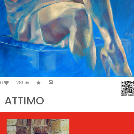
0
281
ATTIMO