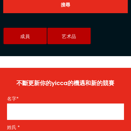
成員
艺术品
不斷更新你的yicca的機遇和新的競賽
名字
*
姓氏
*