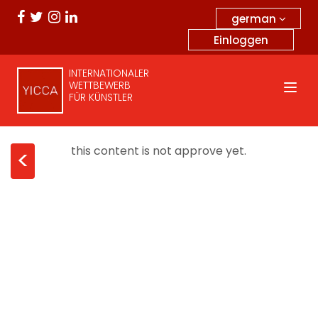
german
Einloggen
INTERNATIONALER
WETTBEWERB
FÜR KÜNSTLER
this content is not approve yet.
<