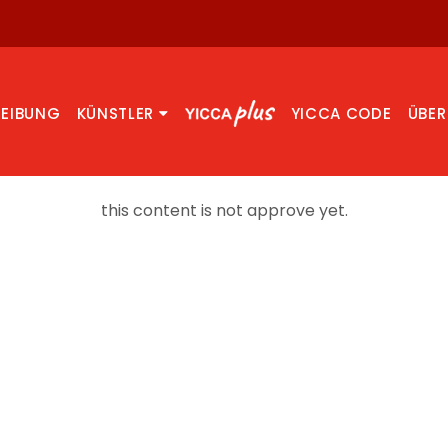
REIBUNG
KÜNSTLER
YICCA CODE
ÜBER
this content is not approve yet.