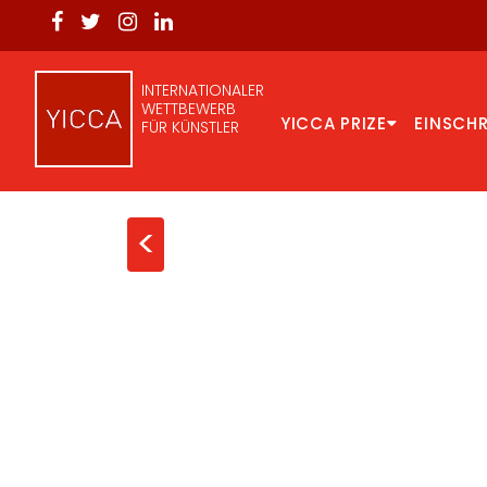
INTERNATIONALER
WETTBEWERB
YICCA PRIZE
EINSCH
FÜR KÜNSTLER
<