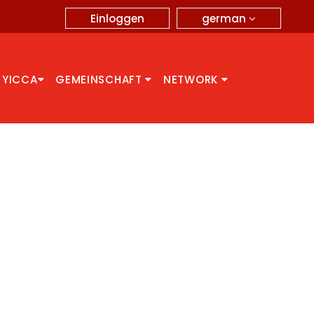
german
Einloggen
 YICCA
GEMEINSCHAFT
NETWORK