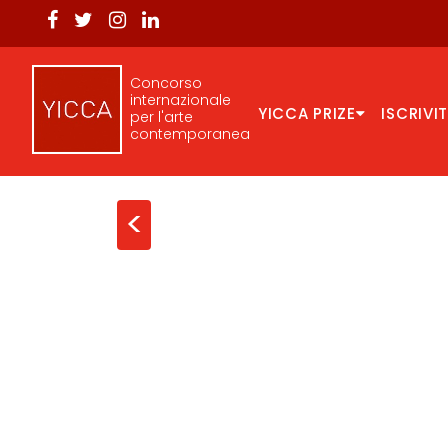
Concorso
internazionale
YICCA PRIZE
ISCRIVIT
per l'arte
contemporanea
<