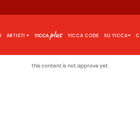
I
ARTISTI
YICCA CODE
SU YICCA
C
this content is not approve yet.