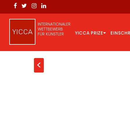
INTERNATIONALER
WETTBEWERB
YICCA PRIZE
EINSCH
FÜR KÜNSTLER
<