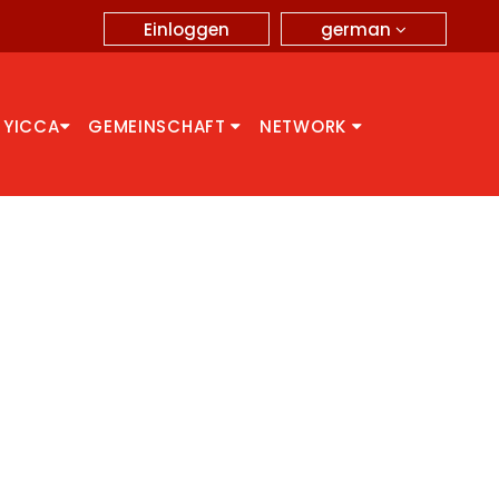
german
Einloggen
 YICCA
GEMEINSCHAFT
NETWORK