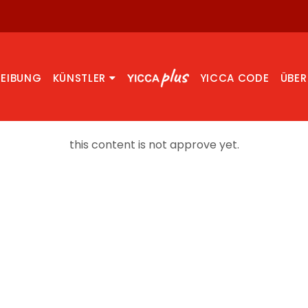
REIBUNG
KÜNSTLER
YICCA CODE
ÜBER
this content is not approve yet.