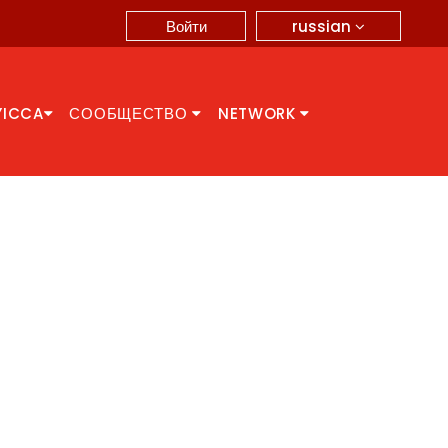
russian
Войти
YICCA
СООБЩЕСТВО
NETWORK