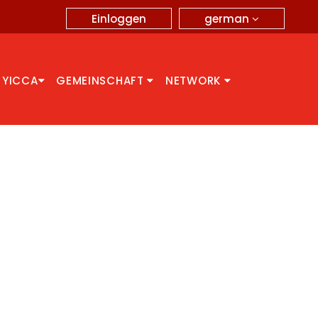
german
Einloggen
 YICCA
GEMEINSCHAFT
NETWORK