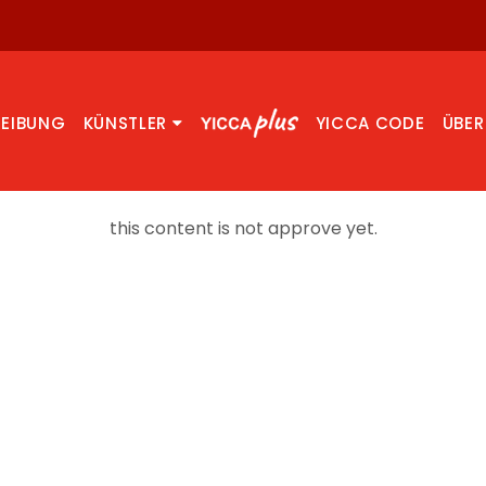
REIBUNG
KÜNSTLER
YICCA CODE
ÜBER
this content is not approve yet.