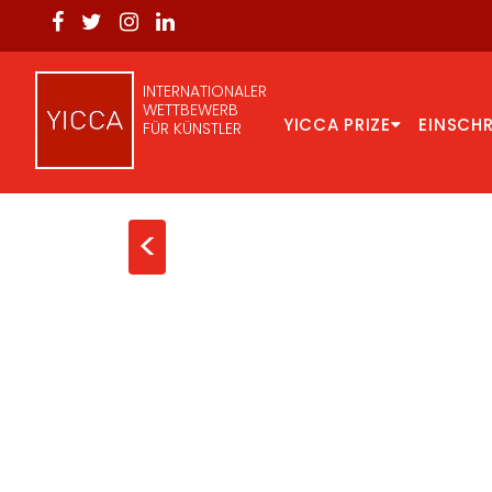
INTERNATIONALER
WETTBEWERB
YICCA PRIZE
EINSCH
FÜR KÜNSTLER
<