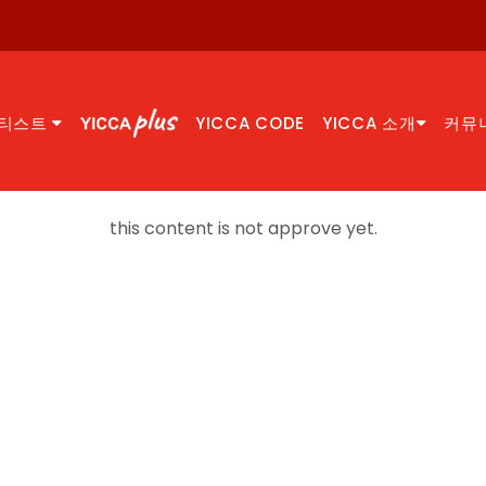
티스트
YICCA CODE
YICCA 소개
커뮤
this content is not approve yet.