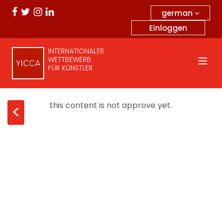
german
Einloggen
INTERNATIONALER
WETTBEWERB
FÜR KÜNSTLER
this content is not approve yet.
<