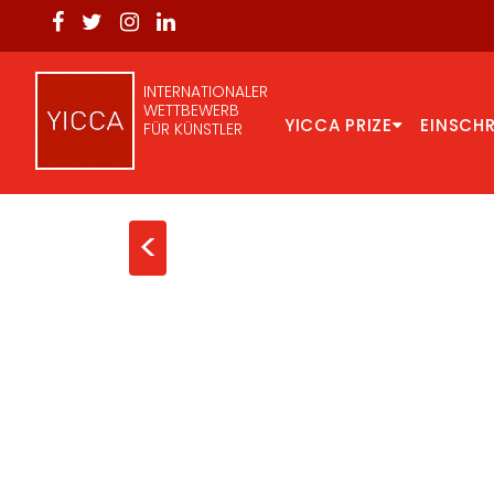
INTERNATIONALER
WETTBEWERB
YICCA PRIZE
EINSCH
FÜR KÜNSTLER
<