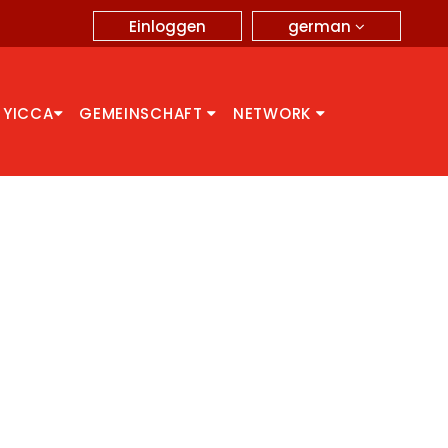
german
Einloggen
 YICCA
GEMEINSCHAFT
NETWORK