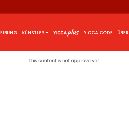
REIBUNG
KÜNSTLER
YICCA CODE
ÜBER
this content is not approve yet.