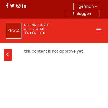
german
Einloggen
INTERNATIONALER
WETTBEWERB
FÜR KÜNSTLER
this content is not approve yet.
<