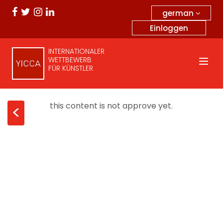
german
Einloggen
INTERNATIONALER
WETTBEWERB
FÜR KÜNSTLER
this content is not approve yet.
<