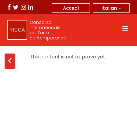
italian
Accedi
Concorso
internazionale
per l'arte
contemporanea
this content is not approve yet.
<