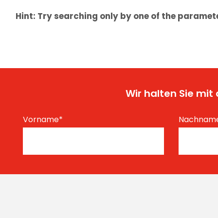
Hint: Try searching only by one of the paramet
Wir halten Sie mi
Vorname
*
Nachnam