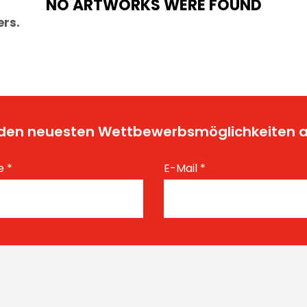
NO ARTWORKS WERE FOUND
ers.
t den neuesten Wettbewerbsmöglichkeiten
e
*
E-Mail
*