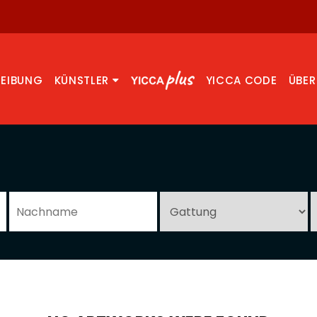
REIBUNG
KÜNSTLER
YICCA CODE
ÜBER