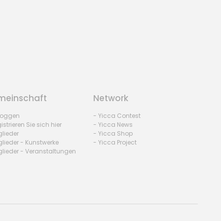
einschaft
Network
nloggen
- Yicca Contest
istrieren Sie sich hier
- Yicca News
glieder
- Yicca Shop
glieder - Kunstwerke
- Yicca Project
glieder - Veranstaltungen