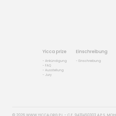
Yicca prize
Einschreibung
- Ankündigung
- Einschreibung
- FAQ
- Ausstellung
- Jury
© 2026
WWW.YICCA.ORG
P.I. - C.F. 94111450303 A.P.S. MO