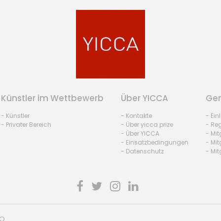
Künstler im Wettbewerb
Über YICCA
Gem
- Künstler
- Kontakte
- Ei
- Privater Bereich
- Über yicca prize
- Reg
- Über YICCA
- Mit
- Einsatzbedingungen
- Mit
- Datenschutz
- Mit
HO