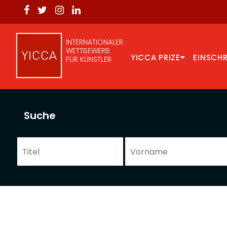
INTERNATIONALER
WETTBEWERB
YICCA PRIZE
EINSCH
FÜR KÜNSTLER
Suche