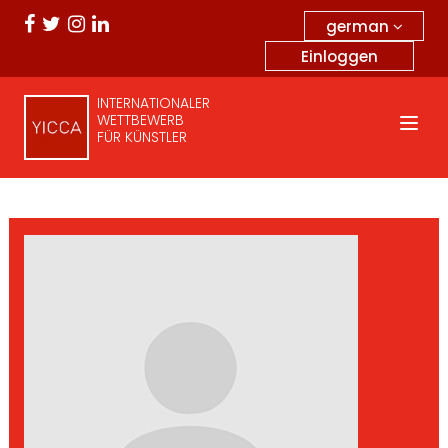
german
Einloggen
INTERNATIONALER
WETTBEWERB
FÜR KÜNSTLER