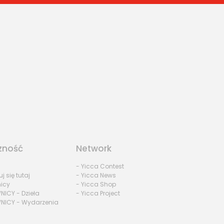
zność
Network
- Yicca Contest
uj się tutaj
- Yicca News
nicy
- Yicca Shop
NICY - Dzieła
- Yicca Project
NICY - Wydarzenia