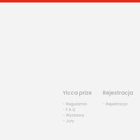
Yicca prize
Rejestracja
- Regulamin
- Rejestracja
- F.A.Q.
- Wystawa
- Jury