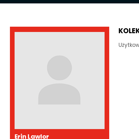
KOLE
Użytkow
Erin Lawlor