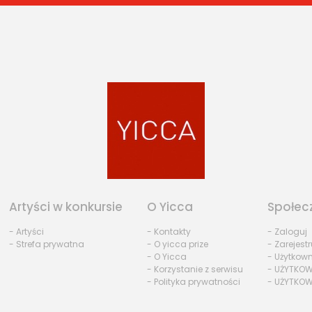
Artyści w konkursie
O Yicca
Społec
- Artyści
- Kontakty
- Zaloguj
- Strefa prywatna
- O yicca prize
- Zarejestr
- O Yicca
- Użytkow
- Korzystanie z serwisu
- UŻYTKOW
- Polityka prywatności
- UŻYTKOW