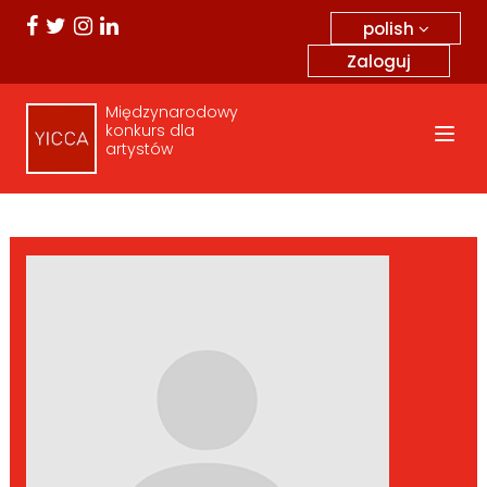
polish
Zaloguj
Międzynarodowy
konkurs dla
artystów