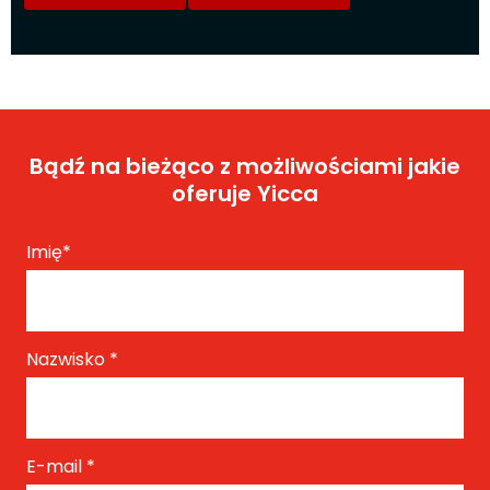
Bądź na bieżąco z możliwościami jakie
oferuje Yicca
Imię
*
Nazwisko
*
E-mail
*