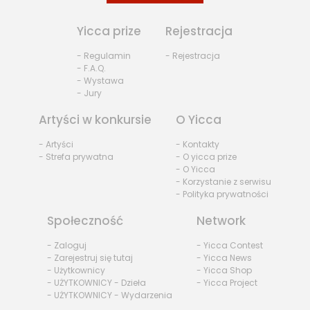
Yicca prize
Rejestracja
- Regulamin
- Rejestracja
- F.A.Q.
- Wystawa
- Jury
Artyści w konkursie
O Yicca
- Artyści
- Kontakty
- Strefa prywatna
- O yicca prize
- O Yicca
- Korzystanie z serwisu
- Polityka prywatności
Społeczność
Network
- Zaloguj
- Yicca Contest
- Zarejestruj się tutaj
- Yicca News
- Użytkownicy
- Yicca Shop
- UŻYTKOWNICY - Dzieła
- Yicca Project
- UŻYTKOWNICY - Wydarzenia