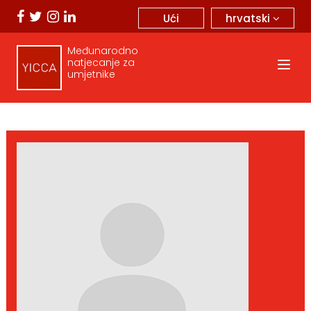
hrvatski
Ući
Međunarodno
natjecanje za
umjetnike