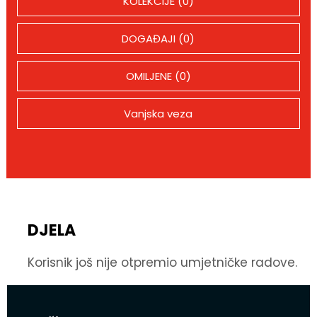
KOLEKCIJE (0)
DOGAĐAJI (0)
OMILJENE (0)
Vanjska veza
DJELA
Korisnik još nije otpremio umjetničke radove.