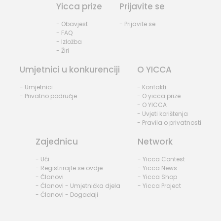
Yicca prize
Prijavite se
- Obavjest
- Prijavite se
- FAQ
- Izložba
- Žiri
Umjetnici u konkurenciji
O YICCA
- Umjetnici
- Kontakti
- Privatno područje
- O yicca prize
- O YICCA
- Uvjeti korištenja
- Pravila o privatnosti
Zajednicu
Network
- Ući
- Yicca Contest
- Registrirajte se ovdje
- Yicca News
- Članovi
- Yicca Shop
- Članovi - Umjetnička djela
- Yicca Project
- Članovi - Događaji