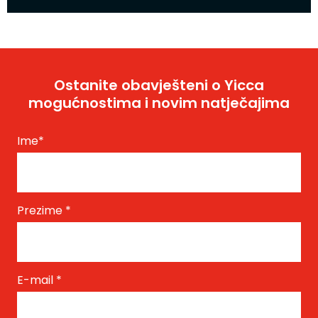
Ostanite obavješteni o Yicca
mogućnostima i novim natječajima
Ime
*
Prezime
*
E-mail
*