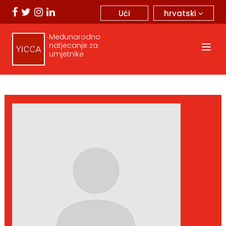
hrvatski
Ući
Međunarodno
natjecanje za
umjetnike