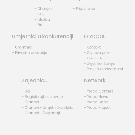
- Obavjest
- Prijavite se
- FAQ
- Izložba
- Žiri
Umjetnici u konkurenciji
O YICCA
- Umjetnici
- Kontakti
- Privatno područje
- O yicca prize
- O YICCA
- Uvjeti korištenja
- Pravila o privatnosti
Zajednicu
Network
- Ući
- Yicca Contest
- Registrirajte se ovdje
- Yicca News
- Članovi
- Yicca Shop
- Članovi - Umjetnička djela
- Yicca Project
- Članovi - Događaji