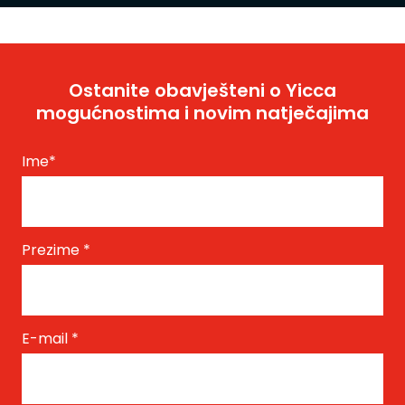
Ostanite obavješteni o Yicca
mogućnostima i novim natječajima
Ime
*
Prezime
*
E-mail
*