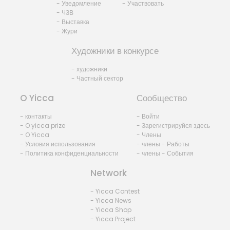
- Уведомление
- Участвовать
- ЧЗВ
- Выставка
- Жури
Художники в конкурсе
- художники
- Частный сектор
O Yicca
Сообщество
- контакты
- Войти
- O yicca prize
- Зарегистрируйся здесь
- O Yicca
- Члены
- Условия использования
- члены - Работы
- Политика конфиденциальности
- члены - События
Network
- Yicca Contest
- Yicca News
- Yicca Shop
- Yicca Project