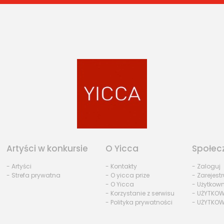
Artyści w konkursie
O Yicca
Społec
- Artyści
- Kontakty
- Zaloguj
- Strefa prywatna
- O yicca prize
- Zarejestr
- O Yicca
- Użytkow
- Korzystanie z serwisu
- UŻYTKOW
- Polityka prywatności
- UŻYTKOW