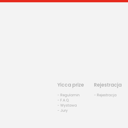
Yicca prize
Rejestracja
- Regulamin
- Rejestracja
- F.A.Q.
- Wystawa
- Jury