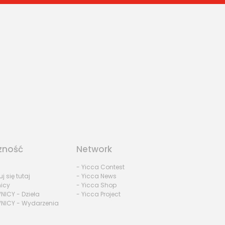
zność
Network
- Yicca Contest
uj się tutaj
- Yicca News
nicy
- Yicca Shop
NICY - Dzieła
- Yicca Project
NICY - Wydarzenia