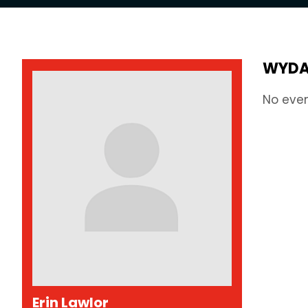
WYDA
No eve
Erin Lawlor